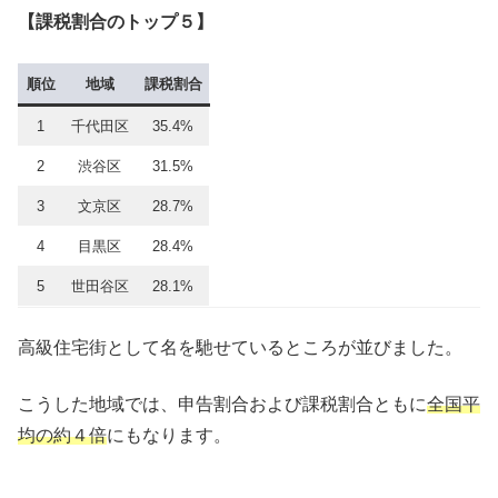
【課税割合のトップ５】
順位
地域
課税割合
1
千代田区
35.4%
2
渋谷区
31.5%
3
文京区
28.7%
4
目黒区
28.4%
5
世田谷区
28.1%
高級住宅街として名を馳せているところが並びました。
こうした地域では、申告割合および課税割合ともに
全国平
均の約４倍
にもなります。