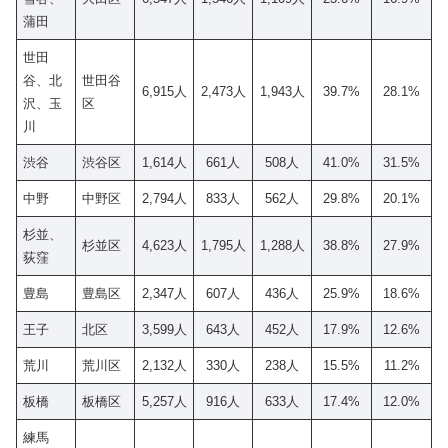
蒲田
世田
谷、北
世田谷
6,915人
2,473人
1,943人
39.7%
28.1%
沢、玉
区
川
渋谷
渋谷区
1,614人
661人
508人
41.0%
31.5%
中野
中野区
2,794人
833人
562人
29.8%
20.1%
杉並、
杉並区
4,623人
1,795人
1,288人
38.8%
27.9%
荻窪
豊島
豊島区
2,347人
607人
436人
25.9%
18.6%
王子
北区
3,599人
643人
452人
17.9%
12.6%
荒川
荒川区
2,132人
330人
238人
15.5%
11.2%
板橋
板橋区
5,257人
916人
633人
17.4%
12.0%
練馬