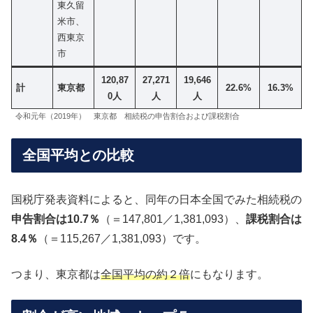
東久留
米市、
西東京
市
120,87
27,271
19,646
計
東京都
22.6%
16.3%
0人
人
人
令和元年（2019年） 東京都 相続税の申告割合および課税割合
全国平均との比較
国税庁発表資料によると、同年の日本全国でみた相続税の
申告割合は10.7％
（＝147,801／1,381,093）、
課税割合は
8.4％
（＝115,267／1,381,093）です。
つまり、東京都は
全国平均の約２倍
にもなります。