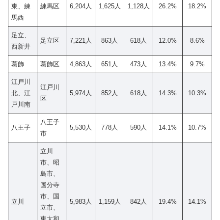
東、練
練馬区
6,204人
1,625人
1,128人
26.2%
18.2%
馬西
足立、
足立区
7,221人
863人
618人
12.0%
8.6%
西新井
葛飾
葛飾区
4,863人
651人
473人
13.4%
9.7%
江戸川
江戸川
北、江
5,974人
852人
618人
14.3%
10.3%
区
戸川南
八王子
八王子
5,530人
778人
590人
14.1%
10.7%
市
立川
市、昭
島市、
国分寺
市、国
立川
5,983人
1,159人
842人
19.4%
14.1%
立市、
東大和