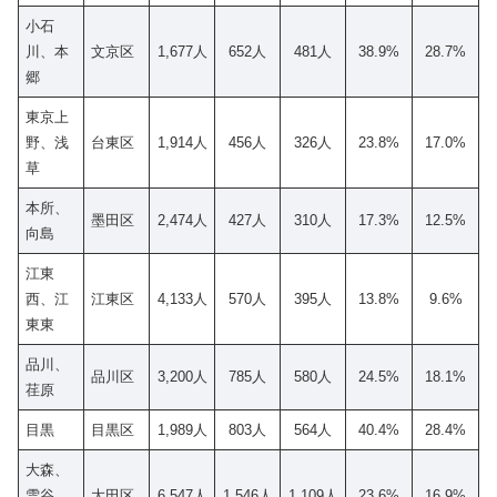
小石
川、本
文京区
1,677人
652人
481人
38.9%
28.7%
郷
東京上
野、浅
台東区
1,914人
456人
326人
23.8%
17.0%
草
本所、
墨田区
2,474人
427人
310人
17.3%
12.5%
向島
江東
西、江
江東区
4,133人
570人
395人
13.8%
9.6%
東東
品川、
品川区
3,200人
785人
580人
24.5%
18.1%
荏原
目黒
目黒区
1,989人
803人
564人
40.4%
28.4%
大森、
雪谷、
大田区
6,547人
1,546人
1,109人
23.6%
16.9%