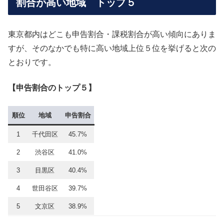
割合が高い地域 トップ５
東京都内はどこも申告割合・課税割合が高い傾向にありま
すが、そのなかでも特に高い地域上位５位を挙げると次の
とおりです。
【申告割合のトップ５】
順位
地域
申告割合
1
千代田区
45.7%
2
渋谷区
41.0%
3
目黒区
40.4%
4
世田谷区
39.7%
5
文京区
38.9%