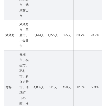
市、武
蔵村山
市
武蔵野
市、三
武蔵野
鷹市、
3,644人
1,229人
865人
33.7%
23.7%
小金井
市
青梅
市、福
生市、
羽村
市、あ
きる野
青梅
市、瑞
4,832人
611人
450人
12.6%
9.3%
穂町、
日の出
町、檜