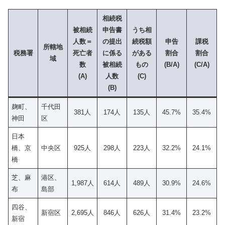
相続税
被相続
申告書
うち相
人数＝
の提出
続税額
申告
課税
所轄地
税務署
死亡者
に係る
がある
割合
割合
域
数
被相続
もの
(B/A)
(
C
/
A
)
(A)
人数
(C)
(B)
麹町、
千代田
381人
174人
135人
45.7%
35.4%
神田
区
日本
橋、京
中央区
925人
298人
223人
32.2%
24.1%
橋
芝、麻
港区、
1,987人
614人
489人
30.9%
24.6%
布
島部
四谷、
新宿区
2,695人
846人
626人
31.4%
23.2%
新宿