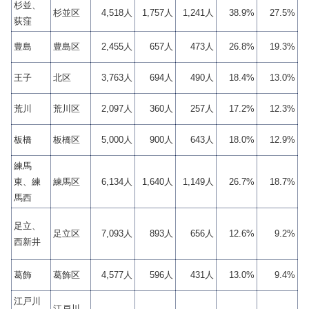
杉並、
杉並区
4,518人
1,757人
1,241人
38.9%
27.5%
荻窪
豊島
豊島区
2,455人
657人
473人
26.8%
19.3%
王子
北区
3,763人
694人
490人
18.4%
13.0%
荒川
荒川区
2,097人
360人
257人
17.2%
12.3%
板橋
板橋区
5,000人
900人
643人
18.0%
12.9%
練馬
東、練
練馬区
6,134人
1,640人
1,149人
26.7%
18.7%
馬西
足立、
足立区
7,093人
893人
656人
12.6%
9.2%
西新井
葛飾
葛飾区
4,577人
596人
431人
13.0%
9.4%
江戸川
江戸川