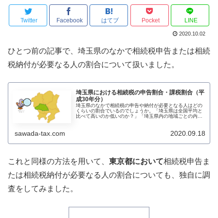
Twitter
Facebook
はてブ
Pocket
LINE
2020.10.02
ひとつ前の記事で、埼玉県のなかで相続税申告または相続
税納付が必要なる人の割合について扱いました。
埼玉県における相続税の申告割合・課税割合（平
成30年分）
埼玉県のなかで相続税の申告や納付が必要となる人はどの
くらいの割合でいるのでしょうか。「埼玉県は全国平均と
比べて高いのか低いのか？」「埼玉県内の地域ごとの内訳
はどうなっているのか？」こうした素朴な疑問を晴らすべ
く、官公庁の公表しているデータを...
sawada-tax.com
2020.09.18
これと同様の方法を用いて、
東京都において
相続税申告ま
たは相続税納付が必要なる人の割合についても、独自に調
査をしてみました。