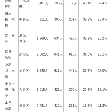
麹町、
千代田
401人
193人
158人
48.1%
39.4%
神田
区
日本
橋、京
中央区
911人
300人
231人
32.9%
25.4%
橋
芝、麻
港区、
1,968人
634人
496人
32.2%
25.2%
布
島部
四谷、
新宿区
2,662人
841人
615人
31.6%
23.1%
新宿
小石
川、本
文京区
1,640人
616人
443人
37.6%
27.0%
郷
東京上
野、浅
台東区
1,918人
428人
309人
22.3%
16.1%
草
本所、
墨田区
2,481人
412人
281人
16.6%
11.3%
向島