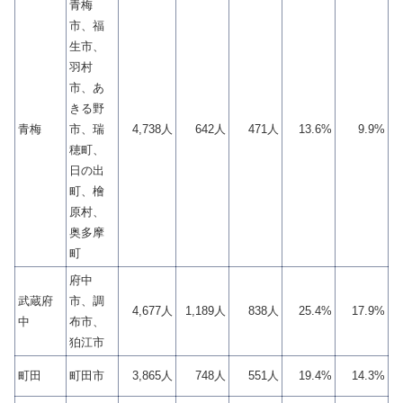
青梅
市、福
生市、
羽村
市、あ
きる野
青梅
市、瑞
4,738人
642人
471人
13.6%
9.9%
穂町、
日の出
町、檜
原村、
奥多摩
町
府中
武蔵府
市、調
4,677人
1,189人
838人
25.4%
17.9%
中
布市、
狛江市
町田
町田市
3,865人
748人
551人
19.4%
14.3%