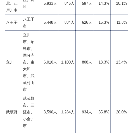
北、江
5,933人
846人
597人
14.3%
10.1%
区
戸川南
八王子
八王子
5,448人
834人
626人
15.3%
11.5%
市
立川
市、昭
島市、
国分寺
立川
市、東
6,010人
1,100人
808人
18.3%
13.4%
大和
市、武
蔵村山
市
武蔵野
市、三
武蔵野
鷹市、
3,590人
1,284人
934人
35.8%
26.0%
小金井
市