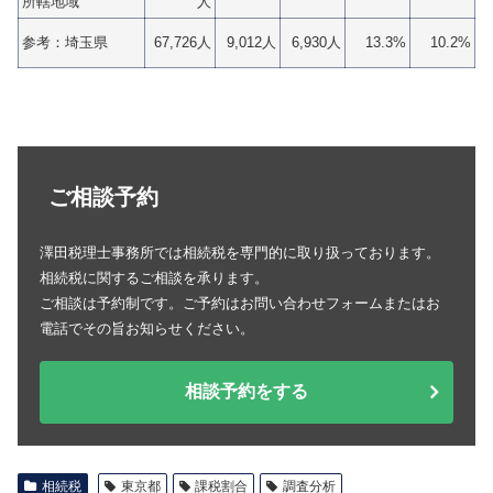
所轄地域
人
参考：埼玉県
67,726人
9,012人
6,930人
13.3%
10.2%
ご相談予約
澤田税理士事務所では相続税を専門的に取り扱っております。
相続税に関するご相談を承ります。
ご相談は予約制です。ご予約はお問い合わせフォームまたはお
電話でその旨お知らせください。
相談予約をする
相続税
東京都
課税割合
調査分析