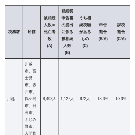
相続税
被相続
申告書
うち相
人数＝
の提出
続税額
申告
課税
税務署
所轄
死亡者
に係る
がある
割合
割合
数
被相続
もの
(B/A)
(
C
/
A
)
(A)
人数
(C)
(B)
川越
市、富
士見
市、坂
戸市、
川越
鶴ケ島
8,493人
1,127人
872人
13.3%
10.3%
市、日
高市、
ふじみ
野市、
入間郡