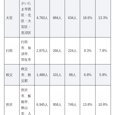
さいた
ま市西
区・北
大宮
4,760人
884人
634人
18.6%
13.3%
区・大
宮区・
見沼区
行田
市、加
行田
2,875人
266人
224人
9.3%
7.8%
須市、
羽生市
秩父
秩父
市、秩
1,488人
101人
88人
6.8%
5.9%
父郡
所沢
市、飯
能市、
所沢
6,945人
958人
749人
13.8%
10.8%
狭山
市、入