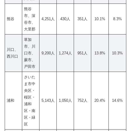
熊谷
市、深
熊谷
4,251人
430人
351人
10.1%
8.3%
谷市、
大里郡
草加
市、川
川口、
口市、
9,200人
1,274人
951人
13.8%
10.3%
西川口
蕨市、
戸田市
さいた
ま市中
央区・
桜区・
浦和
5,143人
1,050人
752人
20.4%
14.6%
浦和
区・南
区・緑
区