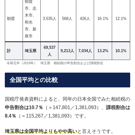
朝霞
市、志
木市、
朝霞
3,535人
568人
426人
16.1%
12.1%
和光
市、新
座市
69,537
計
埼玉県
9,213人
7,034人
13.2%
10.1%
人
令和元年（2019年） 埼玉県 相続税の申告割合および課税割合
全国平均との比較
国税庁発表資料によると、同年の日本全国でみた相続税の
申告割合は10.7％
（＝147,801／1,381,093）、
課税割合は
8.4％
（＝115,267／1,381,093）です。
埼玉県は全国平均よりもやや高い
と言えそうです。