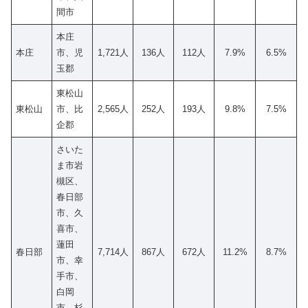
間市
本庄
本庄
市、児
1,721人
136人
112人
7.9%
6.5%
玉郡
東松山
東松山
市、比
2,565人
252人
193人
9.8%
7.5%
企郡
さいた
ま市岩
槻区、
春日部
市、久
喜市、
蓮田
春日部
7,714人
867人
672人
11.2%
8.7%
市、幸
手市、
白岡
市、杉