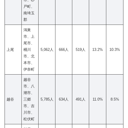
戸町、
南埼玉
郡
鴻巣
市、上
尾市、
上尾
桶川
5,062人
666人
519人
13.2%
10.3%
市、北
本市、
伊奈町
越谷
市、八
潮市、
越谷
三郷
5,785人
634人
491人
11.0%
8.5%
市、吉
川市、
松伏町