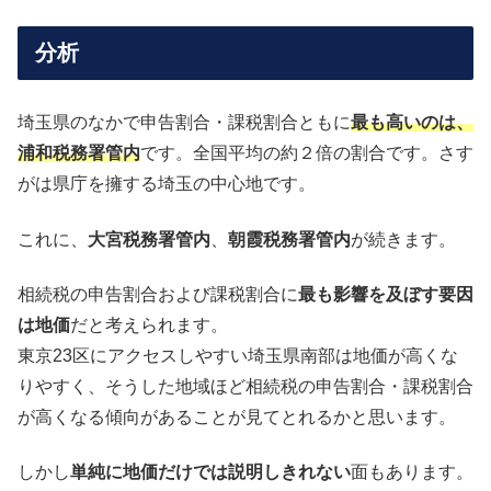
分析
埼玉県のなかで申告割合・課税割合ともに
最も高いのは、
浦和税務署管内
です。全国平均の約２倍の割合です。さす
がは県庁を擁する埼玉の中心地です。
これに、
大宮税務署管内
、
朝霞税務署管内
が続きます。
相続税の申告割合および課税割合に
最も影響を及ぼす要因
は地価
だと考えられます。
東京23区にアクセスしやすい埼玉県南部は地価が高くな
りやすく、そうした地域ほど相続税の申告割合・課税割合
が高くなる傾向があることが見てとれるかと思います。
しかし
単純に地価だけでは説明しきれない
面もあります。