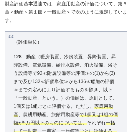
財産評価基本通達では、家庭用動産の評価について、第６
章＜動産＞第１節＜一般動産＞で次のように規定していま
す。
（評価単位）
128
動産（暖房装置、冷房装置、昇降装置、昇
降設備、電気設備、給排水設備、消火設備、浴そ
う設備等で92≪附属設備等の評価≫の(1)から(3)
まで及び132≪評価単位≫から136≪船舶の評価
≫までの定めにより評価するものを除き、以下
「一般動産」という。）の価額は、原則として、
1個又は1組ごとに評価する。ただし、
家庭用動
産
、農耕用動産、旅館用動産等
で1個又は1組の価
額が5万円以下のものについては、
それぞれ
一括
して一世帯
、一農家、一旅館等
ごとに評価するこ