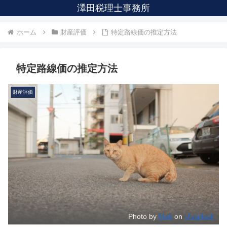
澤田税理士事務所
ホーム
財産評価
特定路線価の推定方法
特定路線価の推定方法
財産評価
Photo by
Mak
on
Unsplash