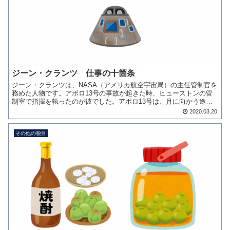
ジーン・クランツ 仕事の十箇条
ジーン・クランツは、NASA（アメリカ航空宇宙局）の主任管制官を
務めた人物です。アポロ13号の事故が起きた時、ヒューストンの管
制室で指揮を執ったのが彼でした。アポロ13号は、月に向かう途中
の宇宙空間で酸素タンクが爆発するという絶望的な状況に...
2020.03.20
その他の税目