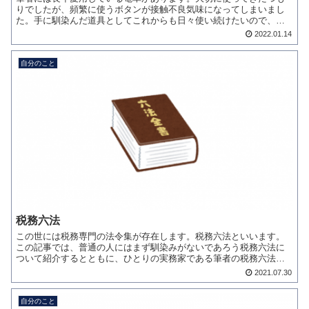
りでしたが、頻繁に使うボタンが接触不良気味になってしまいまし
た。手に馴染んだ道具としてこれからも日々使い続けたいので、思
い切って修理に挑戦してみました。SHARP EL-G35今回...
2022.01.14
自分のこと
税務六法
この世には税務専門の法令集が存在します。税務六法といいます。
この記事では、普通の人にはまず馴染みがないであろう税務六法に
ついて紹介するとともに、ひとりの実務家である筆者の税務六法と
の関わりついても触れたいと思います。税務六法とは一般的な
2021.07.30
「六...
自分のこと