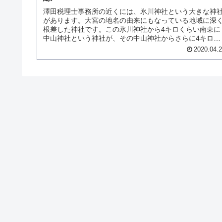
澤田税理士事務所の近くには、氷川神社という大きな神
があります。大宮の地名の由来にもなっている地域に深
根差した神社です。この氷川神社から4キロくらい南東に
中山神社という神社が、その中山神社からさらに4キロく
らい南東に氷川女体神社という神社...
2020.04.